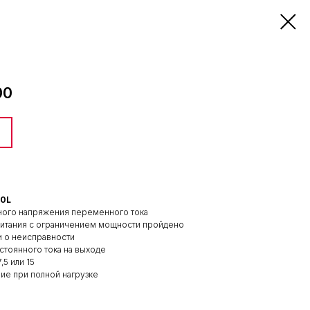
00
60L
ного напряжения переменного тока
 питания с ограничением мощности пройдено
и о неисправности
тоянного тока на выходе
,5 или 15
ие при полной нагрузке