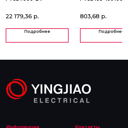
Новости
д. 73, офис 427
+7 (495) 775-60-57
info@intel-is.ru
22 179,36
р.
803,68
р.
Подробнее
Подробнее
ООО «Интелис»
является официальным
партнером Yingjiao на территории РФ.
©2024
Политика обработки персональных данных