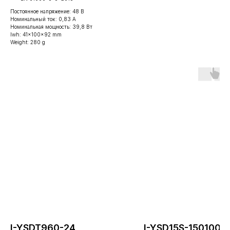
Постоянное напряжение: 48 В
Номинальный ток: 0,83 А
Номинальная мощность: 39,8 Вт
lwh: 41x100x92 mm
Weight: 280 g
Информация
Контакты
Оборудование
г. Москва,
О компании
Волоколамское ш.
I-YSDT960-24
I-YSD15S-1501000