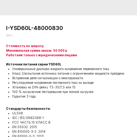
I-YSD60L-48000830
SKU:
Стоимость по запросу
Минимальная сумма заказа:
50 000 р
Работаем только с юридическими лицами
Источник питания серии YSD60L
Универсальный диапазон входного напряжения переменного тока
Класс 2/испытание источника питания с ограничением мощности пройдено
Встроенное реле сигнализации о неисправности
Регулируемое напряжение постоянного тока на выходе
Установка на DIN-рейку TS-35/7,5 или 15
100 % нагрузочное тестирование при полной нагрузке
Гарантия 3 года
Стандарты безопасности:
UL508
IEC / BS/ EN62368-1
FCC ЧАСТЬ 15 КЛАСС В
EN 55032: 2015
EN 610000-3-2: 2014
EN 61000-3-3: 2013