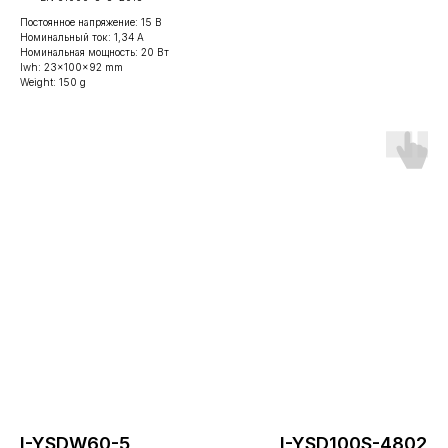
Постоянное напряжение: 15 В
Номинальный ток: 1,34 А
Номинальная мощность: 20 Вт
lwh: 23x100x92 mm
Weight: 150 g
Информация
Контакты
Оборудование
г. Москва,
О компании
Волоколамское ш.
Новости
д. 73, офис 427
I-YSDW60-5
I-YSD100S-48020