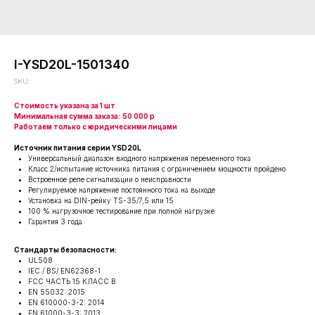
I-YSD20L-1501340
SKU:
Стоимость указана за 1 шт
Минимальная сумма заказа:
50 000 р
Работаем только с юридическими лицами
Источник питания серии YSD20L
Универсальный диапазон входного напряжения переменного тока
Класс 2/испытание источника питания с ограничением мощности пройдено
Встроенное реле сигнализации о неисправности
Регулируемое напряжение постоянного тока на выходе
Установка на DIN-рейку TS-35/7,5 или 15
100 % нагрузочное тестирование при полной нагрузке
Гарантия 3 года
Стандарты безопасности:
UL508
IEC / BS/ EN62368-1
FCC ЧАСТЬ 15 КЛАСС В
EN 55032: 2015
EN 610000-3-2: 2014
EN 61000-3-3: 2013