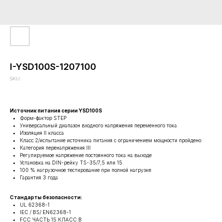
I-YSD100S-1207100
SKU:
Источник питания серии YSD100S
Форм-фактор STEP
Универсальный диапазон входного напряжения переменного тока
Изоляция II класса
Класс 2/испытание источника питания с ограничением мощности пройдено
Категория перенапряжения III
Регулируемое напряжение постоянного тока на выходе
Установка на DIN-рейку TS-35/7,5 или 15
100 % нагрузочное тестирование при полной нагрузке
Гарантия 3 года
Стандарты безопасности:
UL 62368-1
IEC / BS/ EN62368-1
FCC ЧАСТЬ 15 КЛАСС В