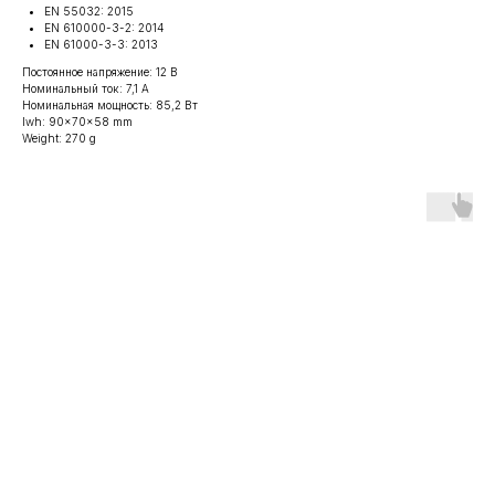
EN 55032: 2015
EN 610000-3-2: 2014
EN 61000-3-3: 2013
Постоянное напряжение: 12 В
Номинальный ток: 7,1 А
Номинальная мощность: 85,2 Вт
lwh: 90x70x58 mm
Weight: 270 g
Информация
Контакты
Оборудование
г. Москва,
О компании
Волоколамское ш.
Новости
д. 73, офис 427