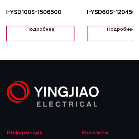
+7 (495) 775-60-57
I-YSD100S-1506500
I-YSD60S-120450
info@intel-is.ru
Подробнее
Подробнее
ООО «Интелис»
является официальным
партнером Yingjiao на территории РФ.
©2024
Политика обработки персональных данных