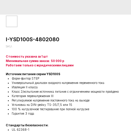
I-YSD100S-4802080
SKU:
Стоимость указана за 1 шт
Минимальная сумма заказа:
50 000 р
Работаем только с юридическими лицами
Источник питания серии YSD100S
Форм-фактор STEP
Универсальный диапазон входного напряжения переменного тока
Изоляция II класса
Класс 2/испытание источника питания с ограничением мощности пройдено
Категория перенапряжения III
Регулируемое напряжение постоянного тока на выходе
Установка на DIN-рейку TS-35/7,5 или 15
100 % нагрузочное тестирование при полной нагрузке
Гарантия 3 года
Стандарты безопасности:
UL 62368-1