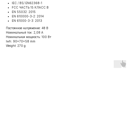
IEC / BS/ EN62368-1
FCC ЧАСТЬ 15 КЛАСС В
EN 55032: 2015
EN 610000-3-2: 2014
EN 61000-3-3: 2013
Постоянное напряжение: 48 В
Номинальный ток: 2,08 А
Номинальная мощность: 100 Вт
lwh: 90x70x58 mm
Weight: 270 g
Информация
Контакты
Оборудование
г. Москва,
О компании
Волоколамское ш.