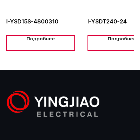
Новости
д. 73, офис 427
+7 (495) 775-60-57
info@intel-is.ru
I-YSD15S-4800310
I-YSDT240-24
ООО «Интелис»
является официальным
Подробнее
Подробнее
партнером Yingjiao на территории РФ.
©2024
Политика обработки персональных данных