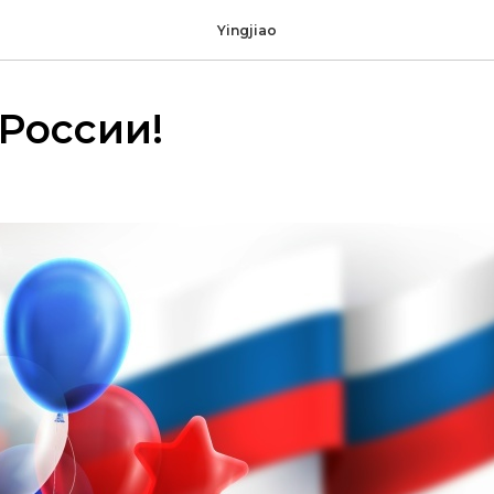
Yingjiao
России!